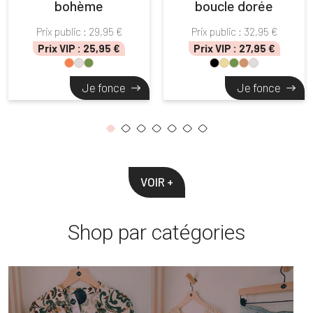
bohème
boucle dorée
produit
produit
a
a
Prix public :
29,95
€
Prix public :
32,95
€
plusieurs
plusieurs
Prix VIP :
25,95
€
Prix VIP :
27,95
€
variations.
variations.
Les
Les
Je fonce
Je fonce
options
options
peuvent
peuvent
être
être
choisies
choisies
sur
sur
la
la
VOIR +
page
page
du
du
Shop par catégories
produit
produit