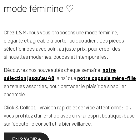
mode féminine ♡
Chez L&M, nous vous proposons une mode féminine,
élégante et agréable à porter au quotidien. Des pièces
sélectionnées avec soin, au juste prix, pour créer des
silhouettes modernes, douces et intemporelles.
Découvrez nos nouveautés chaque semaine,
notre
sélection jusqu’au 48
, ainsi que
notre capsule mère-f
ille
en tenues assorties, pour partager le plaisir de s’habiller
ensemble.
Click & Collect, livraison rapide et service attentionné: ici,
vous profitez d’un e-shop avec un vrai esprit boutique, basé
sur l’écoute, le conseil et la bienveillance.
EN SAVOIR +