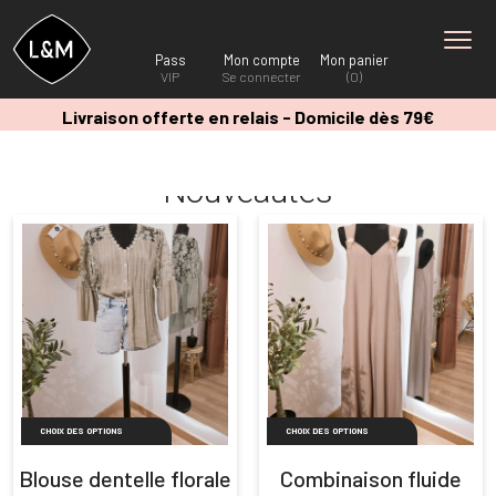
Pass
Mon compte
Mon panier
VIP
Se connecter
(0)
Livraison offerte en relais - Domicile dès 79€
Nouveautés
CHOIX DES OPTIONS
CHOIX DES OPTIONS
Blouse dentelle florale
Combinaison fluide
Ce
Ce