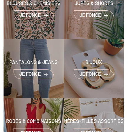
BLOUSES & CHEMISIERS
JUPES & SHORTS
JE FONCE
JE FONCE
PANTALONS & JEANS
BIJOUX
JE FONCE
JE FONCE
ROBES & COMBINAISONS
MÈRES-FILLES ASSORTIES