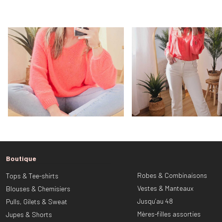
Boutique
Robes & Combinaisons
Tops & Tee-shirts
Vestes & Manteaux
Blouses & Chemisiers
Jusqu’au 48
Pulls, Gilets & Sweat
Mères-filles assorties
Jupes & Shorts