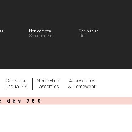
ss
Mon compte
Mon panier
P
Se connecter
(0)
Collection
Mères-filles
Accessoires
jusqu’au 48
assorties
& Homewear
le dès 79€