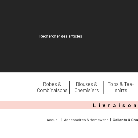
Recherche
pour :
Robes &
Blouses &
Tops & Tee-
Combinaisons
Chemisiers
shirts
Livraison
Accueil
Accessoires & Homewear
Collants & Ch