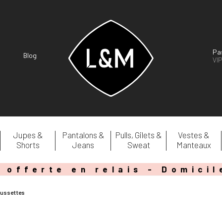
Pa
Blog
VI
Jupes &
Pantalons &
Pulls, Gilets &
Vestes &
Shorts
Jeans
Sweat
Manteaux
 offerte en relais - Domici
aussettes