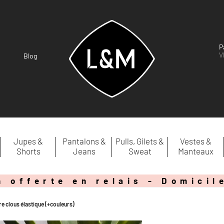
P
V
Blog
Jupes &
Pantalons &
Pulls, Gilets &
Vestes &
Shorts
Jeans
Sweat
Manteaux
n offerte en relais - Domicil
re clous élastique (+couleurs)