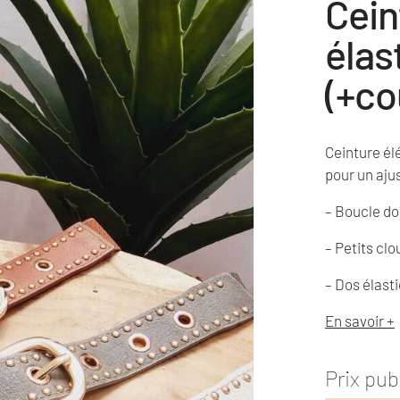
Cein
élas
(+co
Ceinture él
pour un aju
– Boucle d
– Petits cl
– Dos élast
En savoir +
Prix pub