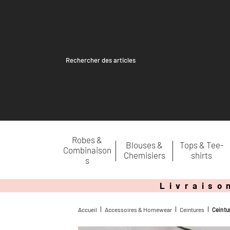
Recherche
pour :
Robes &
Blouses &
Tops & Tee-
Combinaison
Chemisiers
shirts
s
Livraiso
Accueil
Accessoires & Homewear
Ceintures
Ceintu