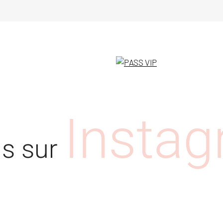
Insta
us sur