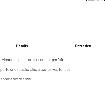
quantité
de
Ceinture
clous
élastique
(+couleurs)
Détails
Entretien
s élastique pour un ajustement parfait.
pporte une touche chic à toutes vos tenues.
apter à votre style