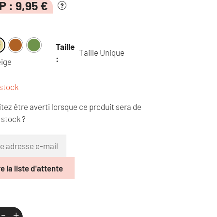
IP :
9,95
€
?
Taille
Taille Unique
:
ige
stock
tez être averti lorsque ce produit sera de
stock ?
e la liste d'attente
-
+