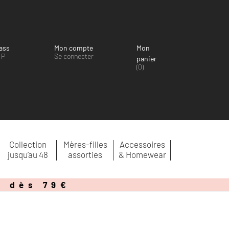
ass
Mon compte
Mon
IP
Se connecter
panier
(0)
Collection
Mères-filles
Accessoires
jusqu’au 48
assorties
& Homewear
e dès 79€