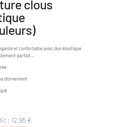
ture clous
tique
uleurs)
égante et confortable avec dos élastique
stement parfait…
orée
ous d’ornement
iqué
lic :
12,95
€