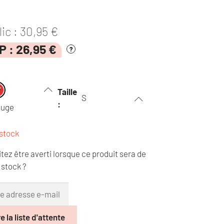
lic :
30,95
€
IP :
26,95
€
?
Taille
S
:
ouge
stock
tez être averti lorsque ce produit sera de
stock ?
e la liste d'attente