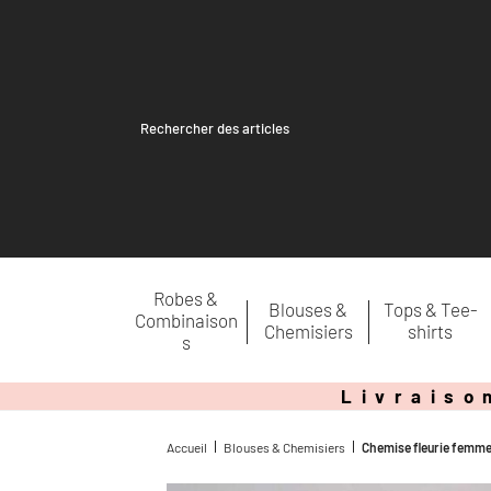
Recherche
pour :
Robes &
Blouses &
Tops & Tee-
Combinaison
Chemisiers
shirts
s
Livraiso
Accueil
Blouses & Chemisiers
Chemise fleurie femm