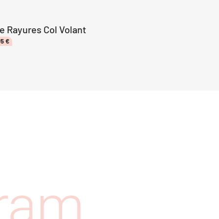
 Rayures Col Volant
95
€
gram