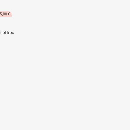
Le
5,00
€
ix
prix
tial
actuel
it :
est :
,95 €.
25,00 €.