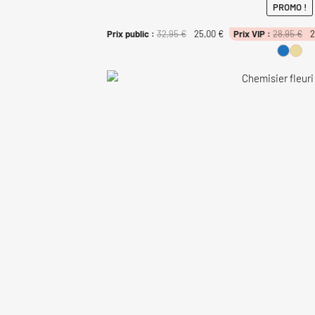
PROMO !
Le
Le
Le
Prix public :
32,95
€
25,00
€
Prix VIP :
28,95
€
2
pr
prix
prix
ini
initial
actuel
éta
était :
est :
28
32,95 €.
25,00 €.