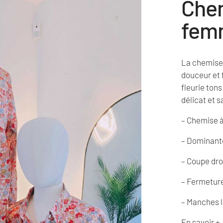
Chem
fem
La chemise 
douceur et 
fleurie ton
délicat et s
– Chemise à
– Dominante
– Coupe dro
– Fermeture
– Manches 
En savoir +