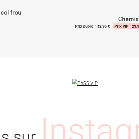
 col frou
Chemise
Prix public :
32,95
€
Prix VIP :
29,
Insta
us sur