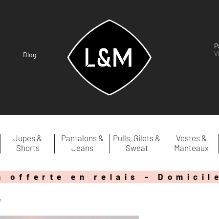
P
V
Blog
Jupes &
Pantalons &
Pulls, Gilets &
Vestes &
Shorts
Jeans
Sweat
Manteaux
n offerte en relais - Domicil
e