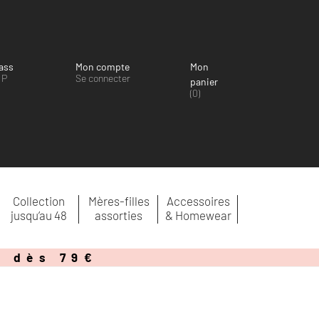
ass
Mon compte
Mon
IP
Se connecter
panier
(0)
Collection
Mères-filles
Accessoires
jusqu’au 48
assorties
& Homewear
e dès 79€