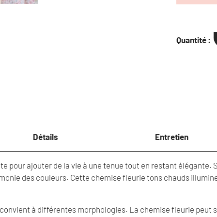
Quantité :
quantité
de
Chemise
fleurie
femme
Détails
Entretien
e pour ajouter de la vie à une tenue tout en restant élégante. So
armonie des couleurs. Cette chemise fleurie tons chauds illumine
 convient à différentes morphologies. La chemise fleurie peut se