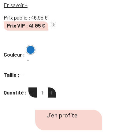
En savoir +
Prix public :
46,95
€
Prix VIP :
41,95
€
?
Couleur :
-
Taille :
-
-
+
Quantité :
quantité
de
Chemise
J'en profite
jean
coupe
droite