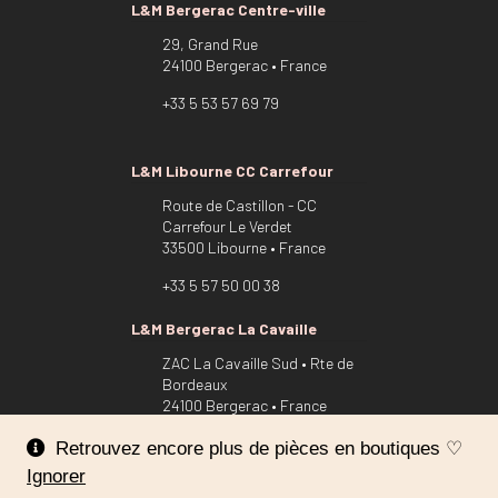
L&M Bergerac Centre-ville
29, Grand Rue
24100 Bergerac • France
+33 5 53 57 69 79
L&M Libourne CC Carrefour
Route de Castillon - CC
Carrefour Le Verdet
33500 Libourne • France
+33 5 57 50 00 38
L&M Bergerac La Cavaille
ZAC La Cavaille Sud • Rte de
Bordeaux
24100 Bergerac • France
Nous utilisons des cookies pour vous offrir la meilleure
+33 5 53 22 54 94
Retrouvez encore plus de pièces en boutiques ♡
expérience sur notre site.
Ignorer
Vous pouvez en savoir plus sur les cookies que nous utilisons