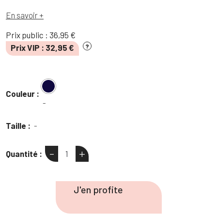
En savoir +
Prix public :
36,95
€
Prix VIP :
32,95
€
?
Couleur :
-
Taille :
-
-
+
Quantité :
quantité
de
Chemise
J'en profite
rayée
ancre