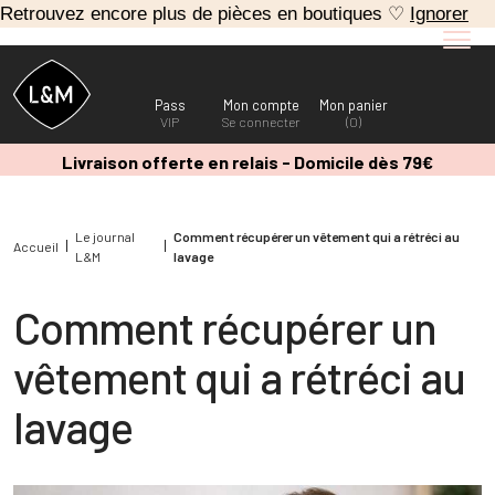
Retrouvez encore plus de pièces en boutiques ♡
Ignorer
Pass
Mon compte
Mon panier
VIP
Se connecter
(0)
Livraison offerte en relais - Domicile dès 79€
Le journal
Comment récupérer un vêtement qui a rétréci au
Accueil
L&M
lavage
Comment récupérer un
vêtement qui a rétréci au
lavage