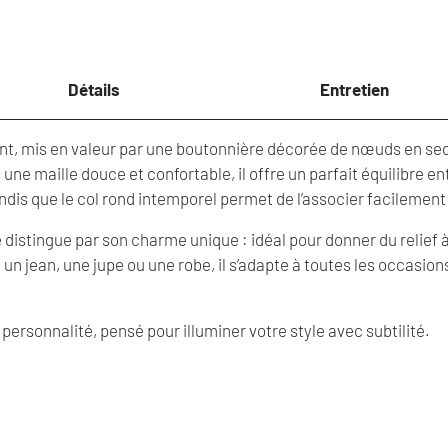
sequins
roses
Détails
Entretien
gant, mis en valeur par une boutonnière décorée de nœuds en se
ne maille douce et confortable, il offre un parfait équilibre ent
andis que le col rond intemporel permet de l’associer facilement
 se distingue par son charme unique : idéal pour donner du relief
 un jean, une jupe ou une robe, il s’adapte à toutes les occasi
 personnalité, pensé pour illuminer votre style avec subtilité.