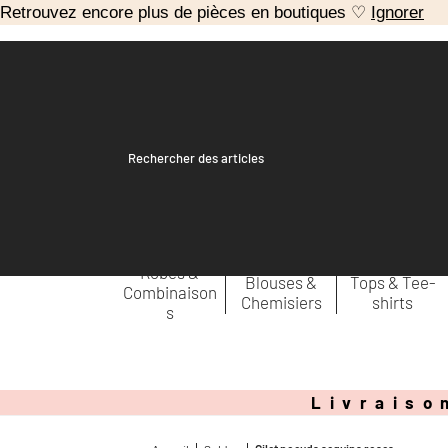
Retrouvez encore plus de pièces en boutiques ♡
Ignorer
Recherche
pour :
Robes &
Blouses &
Tops & Tee-
Combinaison
Chemisiers
shirts
s
Livraiso