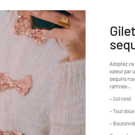
Gile
sequ
Adoptez ce g
valeur par 
sequins ros
raffinée…
– Col rond
– Tout doux
– Boutonniè