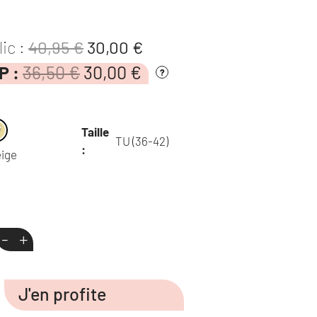
Le
Le
lic :
40,95
€
30,00
€
Le
Le
IP :
36,50
€
30,00
prix
€
prix
?
prix
prix
initial
actuel
initial
actuel
était :
est :
était :
est :
Taille
36,50 €.
30,00 €.
TU (36-42)
40,95 €.
30,00 €.
:
ige
-
+
J'en profite