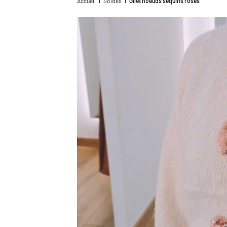
Accueil
Soldes
Gilet noeuds sequins roses