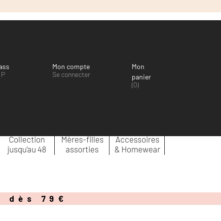
ass
Mon compte
Mon
IP
Se connecter
panier
(0)
Collection
Mères-filles
Accessoires
jusqu’au 48
assorties
& Homewear
e dès 79€