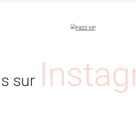
était :
est :
19,95 €.
12,00 €.
Insta
us sur