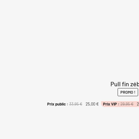
Pull fin zé
PROMO !
Le
Le
Le
Prix public :
33,95
€
25,00
€
Prix VIP :
29,95
€
2
pr
prix
prix
ini
initial
actuel
éta
était :
est :
29
33,95 €.
25,00 €.