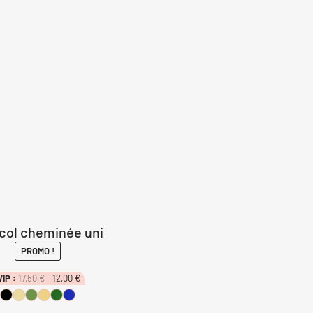
 col cheminée uni
PROMO !
Le
Le
VIP :
17,50
€
12,00
€
prix
prix
initial
actuel