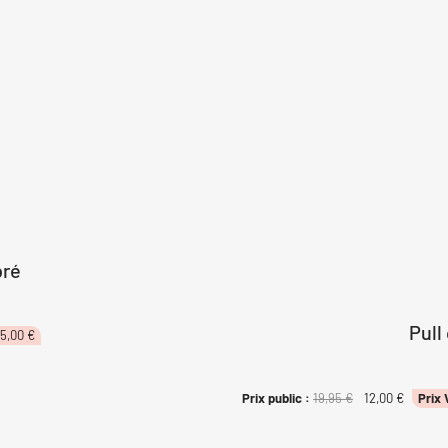
bré
Pull
Le
5,00
€
ix
prix
tial
actuel
it :
est :
Le
Le
Prix public :
19,95
€
12,00
€
Prix 
,95 €.
25,00 €.
prix
prix
initial
actuel