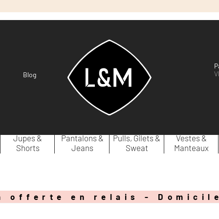
P
V
Blog
Jupes &
Pantalons &
Pulls, Gilets &
Vestes &
Shorts
Jeans
Sweat
Manteaux
n offerte en relais - Domicil