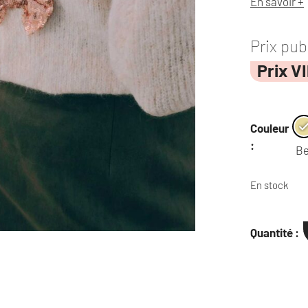
En savoir +
Prix pub
Prix V
Couleur
:
Be
En stock
Quantité :
quantité
de
Gilet
noeuds