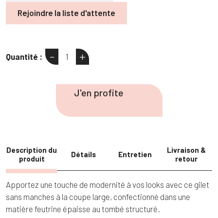
Rejoindre la liste d'attente
-
+
Quantité :
quantité
de
Gilet
J'en profite
sans
manches
aspect
feutrine
Description du
Livraison &
Détails
Entretien
produit
retour
Apportez une touche de modernité à vos looks avec ce gilet
sans manches à la coupe large, confectionné dans une
matière feutrine épaisse au tombé structuré.