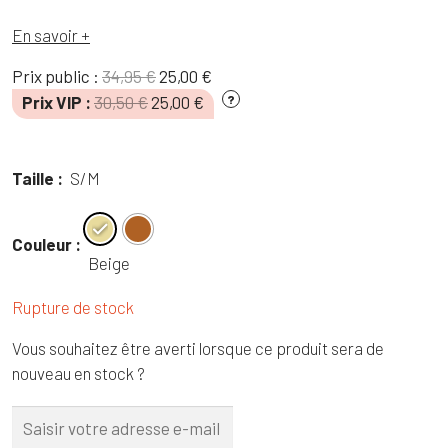
En savoir +
Le
Le
Prix public :
34,95
€
25,00
€
prix
prix
Le
Le
Prix VIP :
30,50
€
25,00
€
?
initial
actuel
prix
prix
était :
est :
initial
actuel
34,95 €.
25,00 €.
était :
est :
Taille :
S/M
30,50 €.
25,00 €.
Couleur :
Beige
Rupture de stock
Vous souhaitez être averti lorsque ce produit sera de
nouveau en stock ?