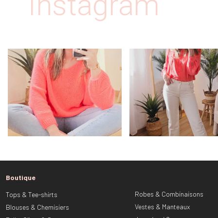
Instagram
Boutique
Robes & Combinaisons
Tops & Tee-shirts
Vestes & Manteaux
Blouses & Chemisiers