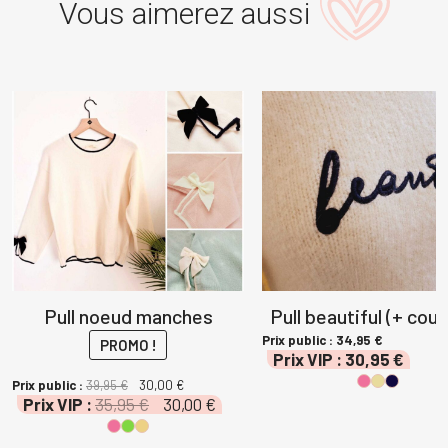
Vous aimerez aussi
Pull noeud manches
Pull beautiful (+ coul
Prix public :
34,95
€
PROMO !
Prix VIP :
30,95
€
Le
Le
Prix public :
39,95
€
30,00
€
Le
Le
Prix VIP :
35,95
€
30,00
€
prix
prix
prix
prix
initial
actuel
el
initial
actuel
était :
est :