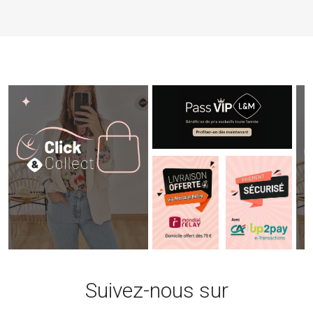
el
 €.
Suivez-nous sur