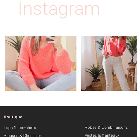
Instagram
Boutique
Robes & Combinaisons
Tops & Tee-shirts
Vestes & Manteaux
Blouses & Chemisiers