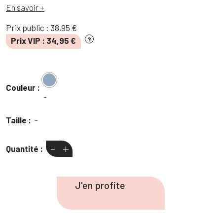
En savoir +
Prix public :
38,95
€
Prix VIP :
34,95
€
?
Couleur :
-
Taille :
-
-
+
Quantité :
quantité
de
Jean
J'en profite
mom
délavage
clair