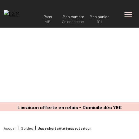
Pass
Mon compte
Mon panier
VIP
Se connecter
(0)
Livraison offerte en relais - Domicile dès 79€
Accueil
Soldes
Jupe short côtelé aspect velour