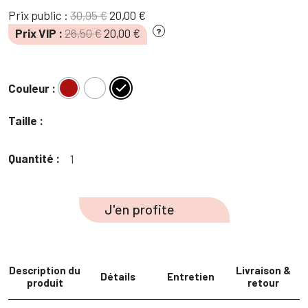
Le
Le
Prix public :
30,95
€
20,00
€
prix
prix
Le
Le
Prix VIP :
26,50
€
20,00
€
?
initial
actuel
prix
prix
était :
est :
initial
actuel
30,95 €.
20,00 €.
était :
est :
Couleur :
26,50 €.
20,00 €.
Taille :
Quantité :
quantité
de
Jupe
J'en profite
short
côtelé
aspect
velour
Description du
Livraison &
Détails
Entretien
produit
retour