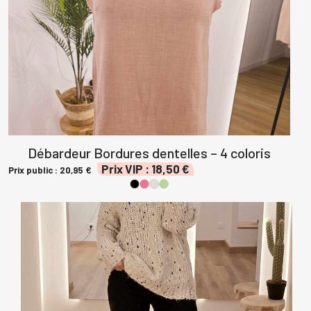
était :
est :
était :
est :
30,95 €.
25,00 €
34,95 €.
25,00 €.
Débardeur Bordures dentelles – 4 coloris
Prix VIP :
18,50
€
Prix public :
20,95
€