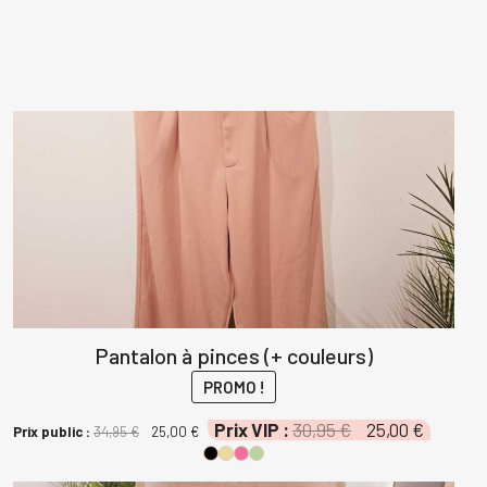
Pantalon à pinces (+ couleurs)
PROMO !
Le
Le
Prix VIP :
30,95
€
25,00
€
Le
Le
Prix public :
34,95
€
25,00
€
prix
prix
prix
prix
initial
actuel
initial
actuel