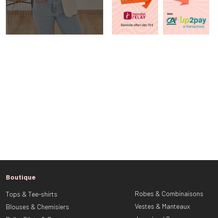
Boutique
Robes & Combinaisons
Tops & Tee-shirts
Vestes & Manteaux
Blouses & Chemisiers