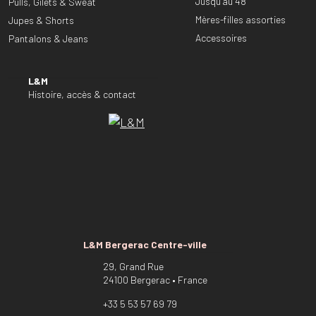
Jusqu’au 48
Pulls, Gilets & Sweat
Mères-filles assorties
Jupes & Shorts
Accessoires
Pantalons & Jeans
L&M
Histoire, accès & contact
L&M Bergerac Centre-ville
29, Grand Rue
24100 Bergerac • France
+33 5 53 57 69 79