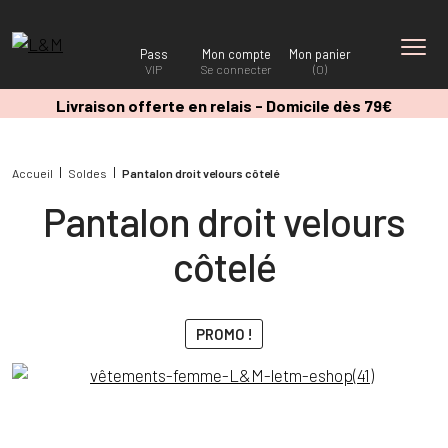
Pass
Mon compte
Mon panier
VIP
Se connecter
(0)
Livraison offerte en relais - Domicile dès 79€
Accueil
Soldes
Pantalon droit velours côtelé
Pantalon droit velours
côtelé
PROMO !