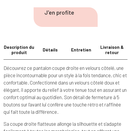
de
Pantalon
J'en profite
droit
velours
côtelé
Description du
Livraison &
Détails
Entretien
produit
retour
Découvrez ce pantalon coupe droite en velours côtelé, une
pièce incontournable pour un style à la fois tendance, chic et
confortable. Confectionné dans un velours côtelé doux et
élégant, il apporte du relief à votre tenue tout en assurant un
confort optimal au quotidien. Son détail de fermeture à 5
boutons sur l’avant lui confère une touche rétro et raffinée
qui fait toute la différence.
Sa coupe droite flatteuse allonge la silhouette et s’adapte
facilement à toutes les morphologies, tout en offrant une