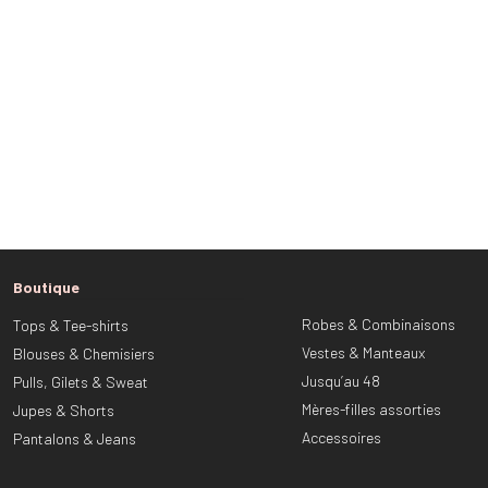
Boutique
Robes & Combinaisons
Tops & Tee-shirts
Vestes & Manteaux
Blouses & Chemisiers
Jusqu’au 48
Pulls, Gilets & Sweat
Mères-filles assorties
Jupes & Shorts
Accessoires
Pantalons & Jeans