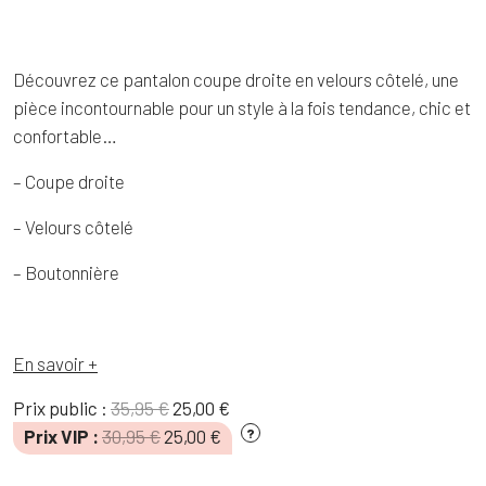
Découvrez ce pantalon coupe droite en velours côtelé, une
pièce incontournable pour un style à la fois tendance, chic et
confortable…
– Coupe droite
– Velours côtelé
– Boutonnière
En savoir +
Le
Le
Prix public :
35,95
€
25,00
€
prix
prix
Le
Le
Prix VIP :
30,95
€
25,00
€
?
initial
actuel
prix
prix