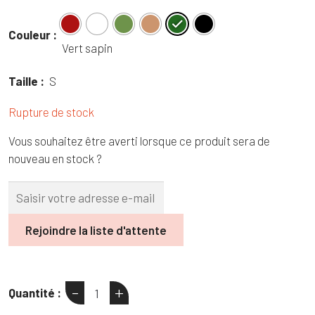
était :
est :
initial
actuel
35,95 €.
25,00 €.
était :
est :
Couleur :
30,95 €.
25,00 €.
Vert sapin
Taille :
S
Rupture de stock
Vous souhaitez être averti lorsque ce produit sera de
nouveau en stock ?
Rejoindre la liste d'attente
-
+
Quantité :
quantité