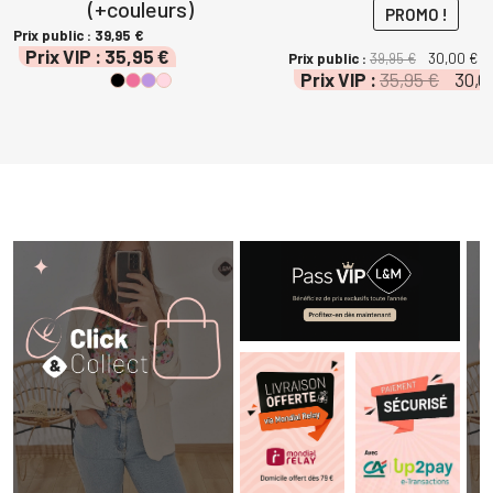
(+couleurs)
PROMO !
Prix public :
39,95
€
Prix VIP :
35,95
€
Le
L
Prix public :
39,95
€
30,00
€
Le
Prix VIP :
35,95
€
30,0
prix
pr
prix
initial
ac
initial
était :
es
était :
39,95 €.
30
35,95