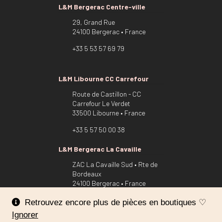
L&M Bergerac Centre-ville
29, Grand Rue
24100 Bergerac • France
+33 5 53 57 69 79
L&M Libourne CC Carrefour
Route de Castillon - CC
Carrefour Le Verdet
33500 Libourne • France
+33 5 57 50 00 38
L&M Bergerac La Cavaille
ZAC La Cavaille Sud • Rte de
Bordeaux
24100 Bergerac • France
Nous utilisons des cookies pour vous offrir la meilleure
+33 5 53 22 54 94
Retrouvez encore plus de pièces en boutiques ♡
expérience sur notre site.
Ignorer
Vous pouvez en savoir plus sur les cookies que nous utilisons