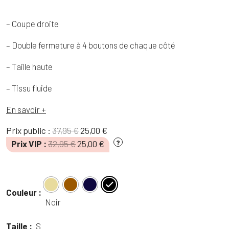
– Coupe droite
– Double fermeture à 4 boutons de chaque côté
– Taille haute
– Tissu fluide
En savoir +
Le
Le
Prix public :
37,95
€
25,00
€
prix
prix
Le
Le
Prix VIP :
32,95
€
25,00
€
?
initial
actuel
prix
prix
était :
est :
initial
actuel
37,95 €.
25,00 €.
était :
est :
Couleur :
32,95 €.
25,00 €.
Noir
Taille :
S