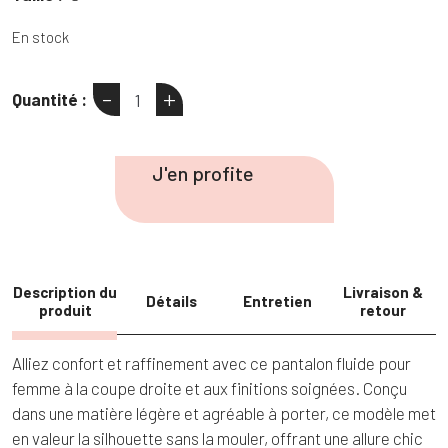
En stock
-
+
Quantité :
quantité
de
Pantalon
J'en profite
fluide
à
boutons
Description du
Livraison &
Détails
Entretien
produit
retour
Alliez confort et raffinement avec ce pantalon fluide pour
femme à la coupe droite et aux finitions soignées. Conçu
dans une matière légère et agréable à porter, ce modèle met
en valeur la silhouette sans la mouler, offrant une allure chic