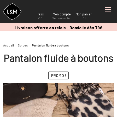
Pass
Mon compte
Mon panier
VIP
Se connecter
(0)
Livraison offerte en relais - Domicile dès 79€
Accueil
Soldes
Pantalon fluide à boutons
Pantalon fluide à boutons
PROMO !