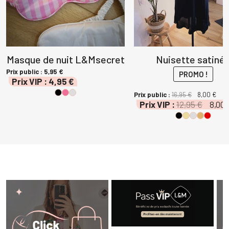
Masque de nuit L&Msecret
Nuisette satiné
Prix public :
5,95
€
PROMO !
Prix VIP :
4,95
€
Le
Le
Prix public :
16,95
€
8,00
€
Le
Prix VIP :
12,95
€
8,00
prix
prix
prix
initial
act
l
initial
était :
est 
était :
16,95 €.
8,00
 €.
12,95 