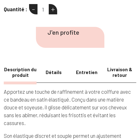
-
+
Quantité :
quantité
de
Bandeau
J'en profite
satiné
Description du
Livraison &
Détails
Entretien
produit
retour
Apportez une touche de raffinement à votre coiffure avec
ce bandeau en satin élastiqué. Conçu dans une matière
douce et soyeuse, il glisse délicatement sur vos cheveux
sans les abîmer, réduisant les frisottis et évitant les
cassures.
Son élastique discret et souple permet un ajustement