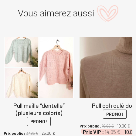
Vous aimerez aussi
Pull maille “dentelle”
Pull col roulé dou
(plusieurs coloris)
PROMO !
PROMO !
Le
Le
Prix public :
19,95
€
10,00
€
Le
Prix VIP :
14,95
€
10,0
prix
pri
Le
Le
Prix public :
37,95
€
25,00
€