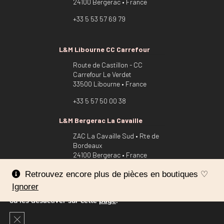
24100 Bergerac • France
+33 5 53 57 69 79
L&M Libourne CC Carrefour
Route de Castillon - CC
Carrefour Le Verdet
33500 Libourne • France
+33 5 57 50 00 38
L&M Bergerac La Cavaille
ZAC La Cavaille Sud • Rte de
Bordeaux
24100 Bergerac • France
Nous utilisons des cookies pour vous offrir la meilleure
+33 5 53 22 54 94
Retrouvez encore plus de pièces en boutiques ♡
expérience sur notre site.
Ignorer
Vous pouvez en savoir plus sur les cookies que nous utilisons
ou les désactiver sur cette
page
.
Mentions légales
CGUV
Fermer la bannière des cookies GDPR