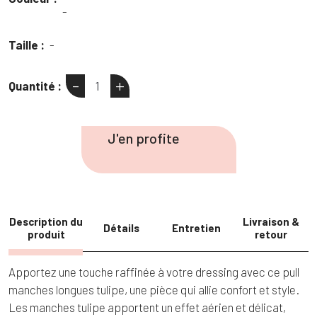
-
Taille :
-
-
+
Quantité :
quantité
de
Pull
J'en profite
manches
tulipes
Description du
Livraison &
Détails
Entretien
produit
retour
Apportez une touche raffinée à votre dressing avec ce pull
manches longues tulipe, une pièce qui allie confort et style.
Les manches tulipe apportent un effet aérien et délicat,