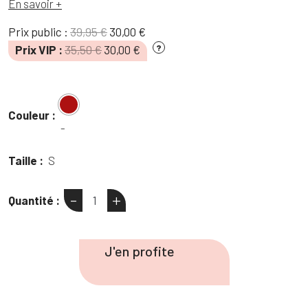
En savoir +
Le
Le
Prix public :
39,95
€
30,00
€
prix
prix
Le
Le
Prix VIP :
35,50
€
30,00
€
?
initial
actuel
prix
prix
était :
est :
initial
actuel
39,95 €.
30,00 €.
était :
est :
Couleur :
35,50 €.
30,00 €.
-
Taille :
S
-
+
Quantité :
quantité
de
Robe
J'en profite
à
fleurs
bordeaux