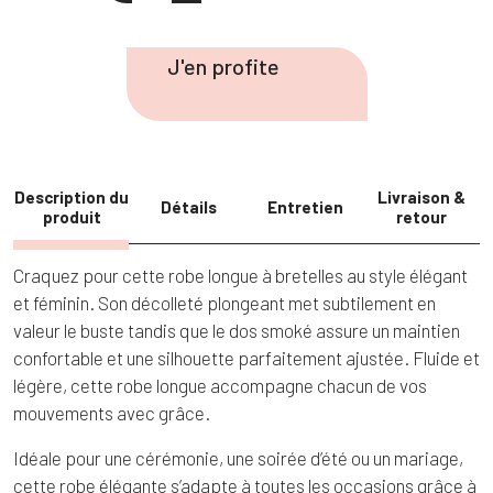
de
Robe
J'en profite
longue
bretelles
décolleté
Description du
Livraison &
Détails
Entretien
produit
retour
Craquez pour cette robe longue à bretelles au style élégant
et féminin. Son décolleté plongeant met subtilement en
valeur le buste tandis que le dos smoké assure un maintien
confortable et une silhouette parfaitement ajustée. Fluide et
légère, cette robe longue accompagne chacun de vos
mouvements avec grâce.
Idéale pour une cérémonie, une soirée d’été ou un mariage,
cette robe élégante s’adapte à toutes les occasions grâce à