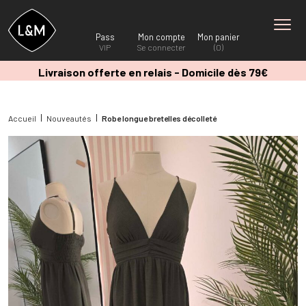
Pass
Mon compte
Mon panier
VIP
Se connecter
(0)
Livraison offerte en relais - Domicile dès 79€
Accueil
Nouveautés
Robe longue bretelles décolleté