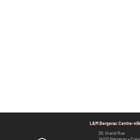
L&M Bergerac Centre-vill
29, Grand Rue
24100 Bergerac • Fran