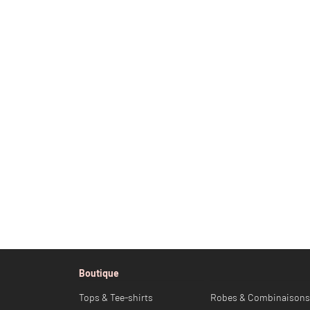
Boutique
Tops & Tee-shirts
Robes & Combinaisons