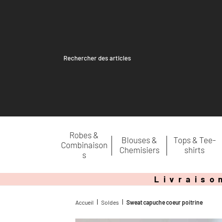
Recherche
pour :
Robes &
Blouses &
Tops & Tee-
Combinaison
Chemisiers
shirts
s
Livraiso
Accueil
Soldes
Sweat capuche coeur poitrine