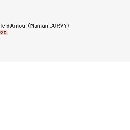
ille d’Amour (Maman CURVY)
50
€