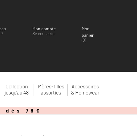
ass
Mon compte
Mon
IP
Se connecter
panier
(0)
Collection
Mères-filles
Accessoires
jusqu’au 48
assorties
& Homewear
e dès 79€