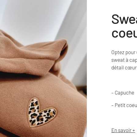
Swe
coeu
Optez pour 
sweat à cap
détail cœur
– Capuche
– Petit coeu
En savoir +