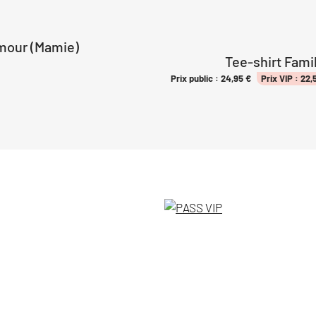
Amour (Mamie)
Tee-shirt Fam
Prix public :
24,95
€
Prix VIP :
22,