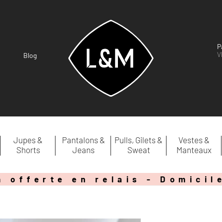
P
V
Blog
Jupes &
Pantalons &
Pulls, Gilets &
Vestes &
Shorts
Jeans
Sweat
Manteaux
n offerte en relais - Domicil