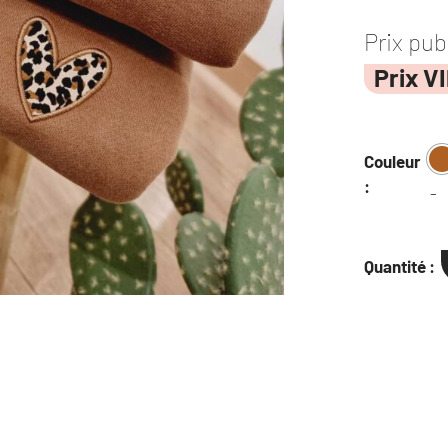
Prix pub
Prix V
Couleur
:
-
Quantité :
quantité
de
Sweat
capuche
coeur
poitrine