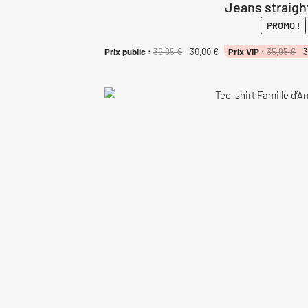
Jeans straigh
PROMO !
Le
Le
Le
Prix public :
39,95
€
30,00
€
Prix VIP :
35,95
€
3
pr
prix
prix
ini
initial
actuel
éta
était :
est :
35
39,95 €.
30,00 €.