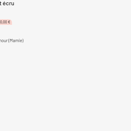
t écru
Le
0,00
€
ix
prix
tial
actuel
it :
est :
,95 €.
30,00 €.