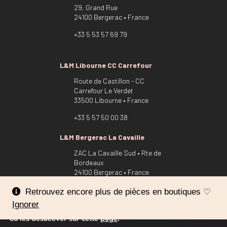
29, Grand Rue
24100 Bergerac • France
+33 5 53 57 69 79
L&M Libourne CC Carrefour
Route de Castillon - CC
Carrefour Le Verdet
33500 Libourne • France
+33 5 57 50 00 38
L&M Bergerac La Cavaille
ZAC La Cavaille Sud • Rte de
Bordeaux
24100 Bergerac • France
Nous utilisons des cookies pour vous offrir la meilleure
+33 5 53 22 54 94
Retrouvez encore plus de pièces en boutiques ♡
expérience sur notre site.
Ignorer
Vous pouvez en savoir plus sur les cookies que nous utilisons
ou les désactiver sur cette
page
.
Mentions légales