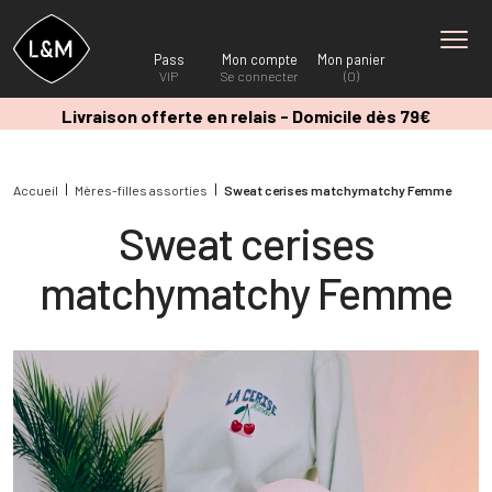
Pass
Mon compte
Mon panier
VIP
Se connecter
(0)
Livraison offerte en relais - Domicile dès 79€
Accueil
Mères-filles assorties
Sweat cerises matchymatchy Femme
Sweat cerises
matchymatchy Femme