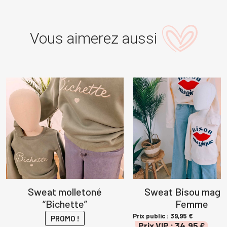
Vous aimerez aussi
Sweat molletoné
Sweat Bisou magi
“Bichette”
Femme
Prix public :
39,95
€
PROMO !
Prix VIP :
34,95
€