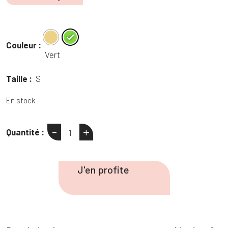
Couleur :
Vert
Taille :
S
En stock
-
+
Quantité :
quantité
de
Sweat
J'en profite
cerises
matchymatchy
Femme