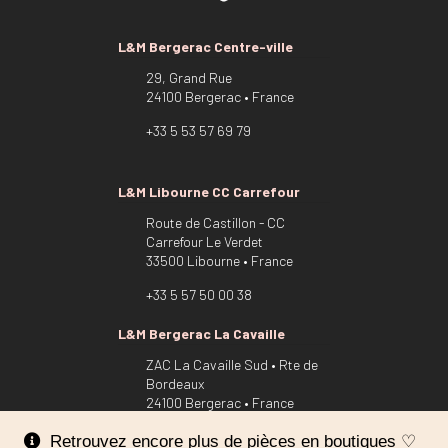
L&M Bergerac Centre-ville
29, Grand Rue
24100 Bergerac • France
+33 5 53 57 69 79
L&M Libourne CC Carrefour
Route de Castillon - CC
Carrefour Le Verdet
33500 Libourne • France
+33 5 57 50 00 38
L&M Bergerac La Cavaille
ZAC La Cavaille Sud • Rte de
Bordeaux
24100 Bergerac • France
Nous utilisons des cookies pour vous offrir la meilleure
+33 5 53 22 54 94
Retrouvez encore plus de pièces en boutiques ♡