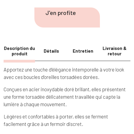
de
BO1/
J'en profite
Boucles
d'oreilles
triple
Description du
Livraison &
Détails
Entretien
produit
retour
Apportez une touche d’élégance intemporelle à votre look
avec ces boucles d’oreilles torsadées dorées.
Conçues en acier inoxydable doré brillant, elles présentent
une forme torsadée délicatement travaillée qui capte la
lumière à chaque mouvement.
Légères et confortables à porter, elles se ferment
facilement grâce à un fermoir discret.