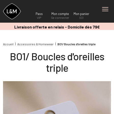
Pass
Mon compte
Mon panier
VIP
Se connecter
(0)
Livraison offerte en relais - Domicile dès 79€
Accueil
Accessoires & Homewear
BO1/ Boucles d’oreilles triple
BO1/ Boucles d'oreilles
triple