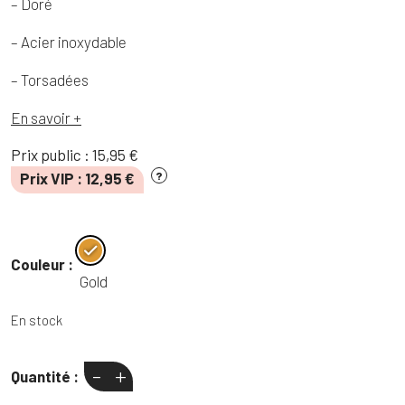
– Doré
– Acier inoxydable
– Torsadées
En savoir +
Prix public :
15,95
€
Prix VIP :
12,95
€
?
Couleur :
Gold
En stock
-
+
Quantité :
quantité