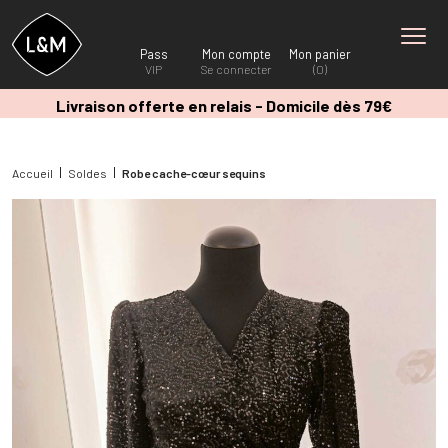
Pass
Mon compte
Mon panier
VIP
Se connecter
(0)
Livraison offerte en relais - Domicile dès 79€
Accueil
Soldes
Robe cache-cœur sequins