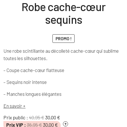
Robe cache-cœur
sequins
PROMO !
Une robe scintillante au décolleté cache-cœur qui sublime
toutes les silhouettes.
– Coupe cache-cœur flatteuse
– Sequins noir intense
– Manches longues élégantes
En savoir +
Le
Le
Prix public :
40,95
€
30,00
€
prix
prix
Le
Le
Prix VIP :
36,95
€
30,00
€
?