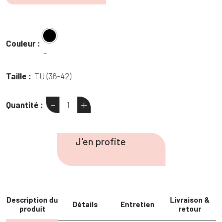
initial
actuel
prix
prix
était :
est :
initial
actuel
40,95 €.
30,00 €.
était :
est :
Couleur :
36,95 €.
30,00 €.
-
Taille :
TU (36-42)
-
+
Quantité :
quantité
de
Robe
J'en profite
cache-
cœur
sequins
Description du
Livraison &
Détails
Entretien
produit
retour