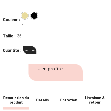
initial
actuel
prix
prix
était :
est :
initial
actuel
49,95 €.
30,00 €.
était :
est :
Couleur :
44,50 €.
30,00 €.
-
Taille :
36
-
+
Quantité :
quantité
de
Santiags
J'en profite
hautes
petits
talons
Description du
Livraison &
Détails
Entretien
produit
retour