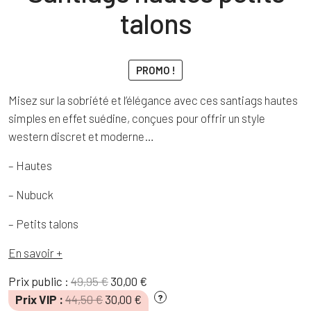
talons
PROMO !
Misez sur la sobriété et l’élégance avec ces santiags hautes
simples en effet suédine, conçues pour offrir un style
western discret et moderne…
– Hautes
– Nubuck
– Petits talons
En savoir +
Le
Le
Prix public :
49,95
€
30,00
€
prix
prix
Le
Le
Prix VIP :
44,50
€
30,00
€
?