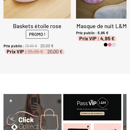
Baskets étoile rose
Masque de nuit L&Ms
Prix public :
5,95
€
PROMO !
Prix VIP :
4,95
€
Le
Le
Prix public :
29,95
€
20,00
€
Le
Le
Prix VIP :
25,95
€
20,00
€
prix
prix
prix
prix
initial
actuel
initial
actuel
était :
est :
était :
est :
29,95 €.
20,00 €.
25,95 €.
20,00 €.