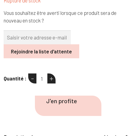
Rupture de stock
Vous souhaitez être averti lorsque ce produit sera de
nouveau en stock ?
Rejoindre la liste d'attente
-
+
Quantité :
quantité
de
Jean
J'en profite
wide
leg